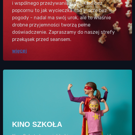
i wspólnego przeżywania filmu. Kino bez
popcornu to jak wycieczka nad morze bez
pogody - nadal ma swój urok, ale to właśnie
drobne przyjemności tworzą pełne
doświadczenie. Zapraszamy do naszej strefy
przekąsek przed seansem.
więcej
KINO SZKOŁA