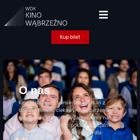
Kup bilet
O nas
Kino Wąbrzeźno to miejsce spotkań z
dobrym filmem, ciekawymi wydarzeniami i
wyjątkową atmosferą. Zapraszamy na
seanse repertuarowe, pokazy specjalne
oraz wydarzenia przygotowane dla